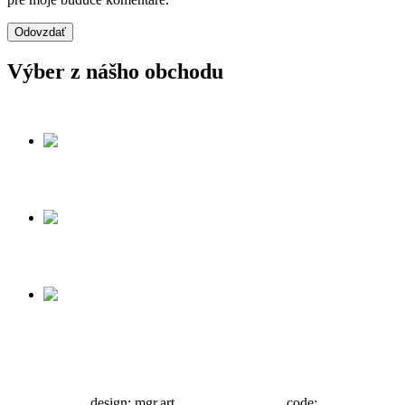
Výber z nášho obchodu
lampa
vešiak
taštička
Administrácia
design: mgr.art.
barbora šutáková
, code:
advertplus.sk