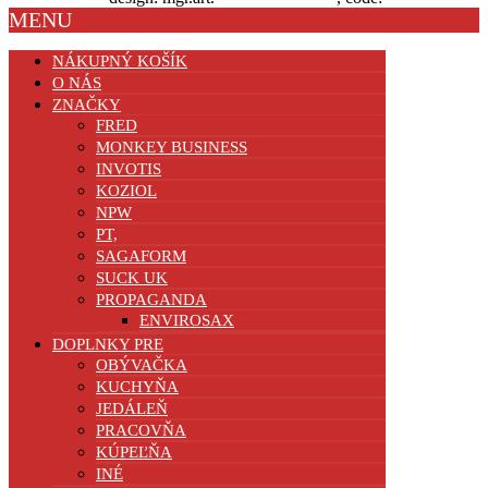
MENU
NÁKUPNÝ KOŠÍK
O NÁS
ZNAČKY
FRED
MONKEY BUSINESS
INVOTIS
KOZIOL
NPW
PT,
SAGAFORM
SUCK UK
PROPAGANDA
ENVIROSAX
DOPLNKY PRE
OBÝVAČKA
KUCHYŇA
JEDÁLEŇ
PRACOVŇA
KÚPEĽŇA
INÉ