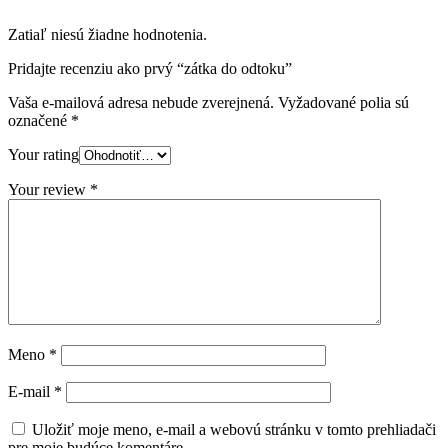
Zatiaľ niesú žiadne hodnotenia.
Pridajte recenziu ako prvý “zátka do odtoku”
Vaša e-mailová adresa nebude zverejnená.
Vyžadované polia sú
označené
*
Your rating
Your review
*
Meno
*
E-mail
*
Uložiť moje meno, e-mail a webovú stránku v tomto prehliadači
pre moje budúce komentáre.