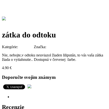
zátka do odtoku
Kategórie:
Kúpeľňa
Značka:
propaganda
Nie, nebojte,v odtoku neuviazol žiaden lilipután, to vás vaša zátka
žiada o vytiahnutie.. Dostupná v červenej farbe.
4.90
€
Doporučte svojim známym
Recenzie (0)
Recenzie