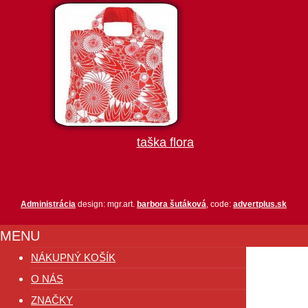
taška flora
Administrácia
design: mgr.art.
barbora šutáková
, code:
advertplus.sk
MENU
NÁKUPNÝ KOŠÍK
O NÁS
ZNAČKY