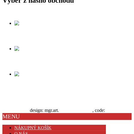
Výber z nášho obchodu
dóza[:en] (Copy) (Copy)
dóza
stojan na sviečky
Administrácia
design: mgr.art.
barbora šutáková
, code:
advertplus.sk
MENU
NÁKUPNÝ KOŠÍK
O NÁS