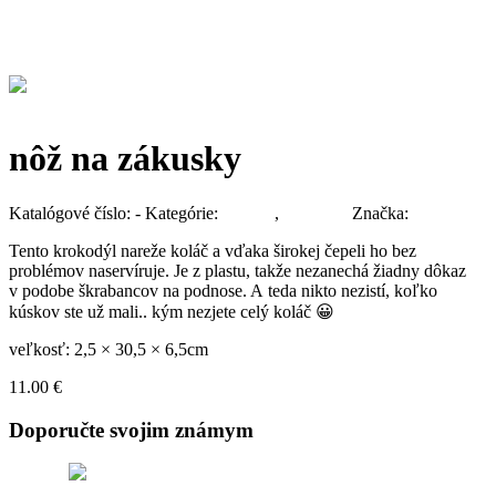
nôž na zákusky
Katalógové číslo:
-
Kategórie:
Jedáleň
,
Kuchyňa
Značka:
Koziol
Tento krokodýl nareže koláč a vďaka širokej čepeli ho bez
problémov naservíruje. Je z plastu, takže nezanechá žiadny dôkaz
v podobe škrabancov na podnose. A teda nikto nezistí, koľko
kúskov ste už mali.. kým nezjete celý koláč 😀
veľkosť: 2,5 × 30,5 × 6,5cm
11.00
€
Doporučte svojim známym
Tweet