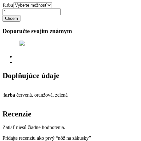
farba
Zrušiť výber
Chcem
Doporučte svojim známym
Tweet
Doplňujúce údaje
Recenzie (0)
Doplňujúce údaje
farba
červená, oranžová, zelená
Recenzie
Zatiaľ niesú žiadne hodnotenia.
Pridajte recenziu ako prvý “nôž na zákusky”