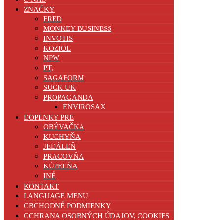
ZNAČKY
FRED
MONKEY BUSINESS
INVOTIS
KOZIOL
NPW
PT,
SAGAFORM
SUCK UK
PROPAGANDA
ENVIROSAX
DOPLNKY PRE
OBÝVAČKA
KUCHYŇA
JEDÁLEŇ
PRACOVŇA
KÚPEĽŇA
INÉ
KONTAKT
LANGUAGE MENU
OBCHODNÉ PODMIENKY
OCHRANA OSOBNÝCH ÚDAJOV, COOKIES