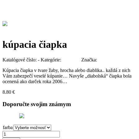
kúpacia čiapka
Katalógové číslo:
-
Kategórie:
Kúpeľňa
Značka:
NPW
Kúpacia čiapka v tvare žaby, hrocha alebo diablika.. každá z nich
Vám zabezpečí veselé kúpanie… Navyše „diabolská“ čiapka bola
ocenená ako darček roka 2006…
8.80
€
Doporučte svojim známym
Tweet
farba
Zrušiť výber