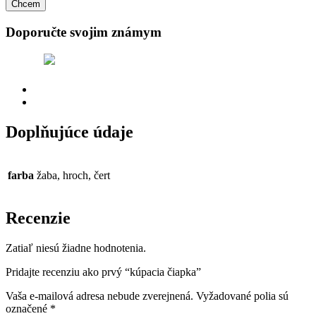
Chcem
Doporučte svojim známym
Tweet
Doplňujúce údaje
Recenzie (0)
Doplňujúce údaje
farba
žaba, hroch, čert
Recenzie
Zatiaľ niesú žiadne hodnotenia.
Pridajte recenziu ako prvý “kúpacia čiapka”
Vaša e-mailová adresa nebude zverejnená.
Vyžadované polia sú
označené
*