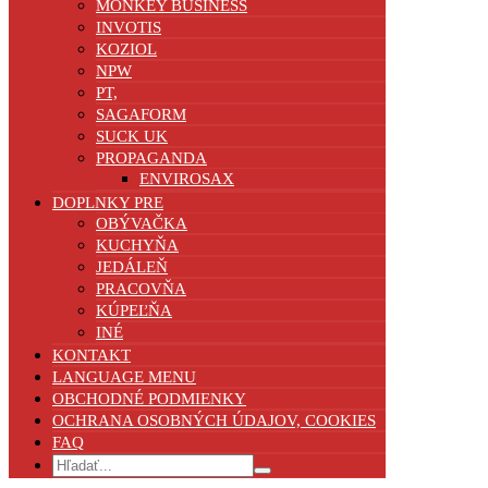
MONKEY BUSINESS
INVOTIS
KOZIOL
NPW
PT,
SAGAFORM
SUCK UK
PROPAGANDA
ENVIROSAX
DOPLNKY PRE
OBÝVAČKA
KUCHYŇA
JEDÁLEŇ
PRACOVŇA
KÚPEĽŇA
INÉ
KONTAKT
LANGUAGE MENU
OBCHODNÉ PODMIENKY
OCHRANA OSOBNÝCH ÚDAJOV, COOKIES
FAQ