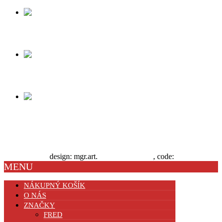
kefka
taštička
manikúra
Administrácia
design: mgr.art.
barbora šutáková
, code:
advertplus.sk
MENU
NÁKUPNÝ KOŠÍK
O NÁS
ZNAČKY
FRED