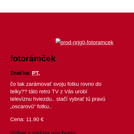
fotorámček
Značka:
PT,
čo tak zarámovať svoju fotku rovno do
telky?? táto retro TV z Vás urobí
televíznu hviezdu.. stačí vybrať tú pravú
„oscarovú“ fotku..
11.90
€
Výber z nášho obchodu