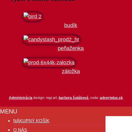
budík
peňaženka
záložka
Administrácia
design: mgr.art.
barbora šutáková
, code:
advertplus.sk
MENU
NÁKUPNÝ KOŠÍK
O NÁS