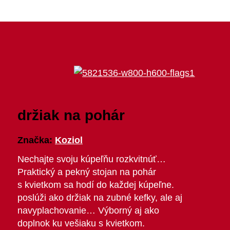
držiak na pohár
Značka:
Koziol
Nechajte svoju kúpeľňu rozkvitnúť…
Praktický a pekný stojan na pohár
s kvietkom sa hodí do každej kúpeľne.
poslúži ako držiak na zubné kefky, ale aj
navyplachovanie… Výborný aj ako
doplnok ku vešiaku s kvietkom.