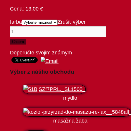
13.00
€
farba
Zrušiť výber
Chcem
Doporučte svojim známym
Výber z nášho obchodu
mydlo
masážna žaba