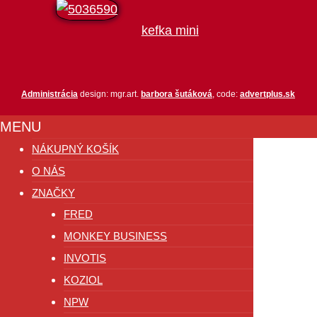
kefka mini
Administrácia
design: mgr.art.
barbora šutáková
, code:
advertplus.sk
MENU
NÁKUPNÝ KOŠÍK
O NÁS
ZNAČKY
FRED
MONKEY BUSINESS
INVOTIS
KOZIOL
NPW