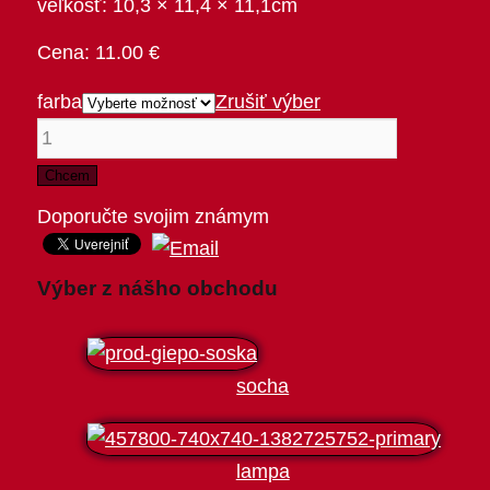
veľkosť: 10,3 × 11,4 × 11,1cm
11.00
€
farba
Zrušiť výber
Chcem
Doporučte svojim známym
Výber z nášho obchodu
socha
lampa