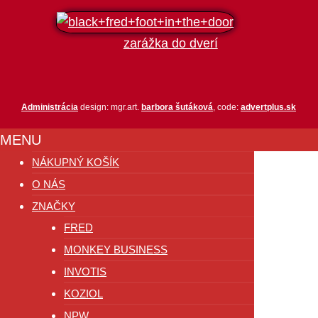
zarážka do dverí
Administrácia
design: mgr.art.
barbora šutáková
, code:
advertplus.sk
MENU
NÁKUPNÝ KOŠÍK
O NÁS
ZNAČKY
FRED
MONKEY BUSINESS
INVOTIS
KOZIOL
NPW