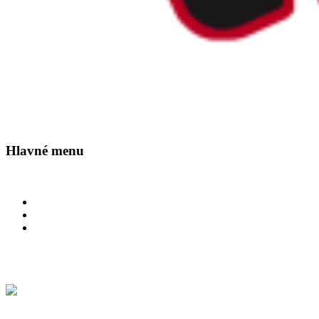
Hlavné menu
Preskočiť na primárny obsah
O nás
Značky
Kontakt
0 ks -
0.00
€
nákupný košík