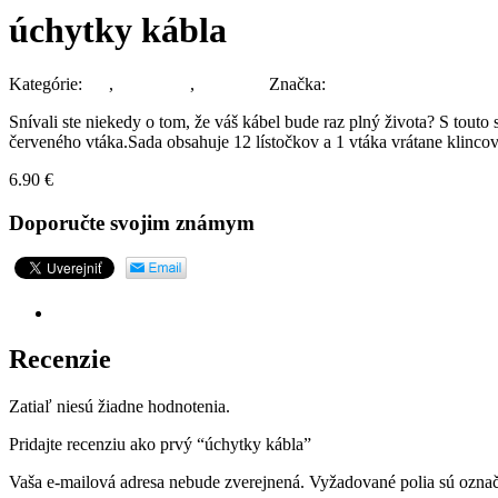
úchytky kábla
Kategórie:
Iné
,
Obývačka
,
Pracovňa
Značka:
Monkey Business
Snívali ste niekedy o tom, že váš kábel bude raz plný života? S touto
červeného vtáka.Sada obsahuje 12 lístočkov a 1 vtáka vrátane klincov
6.90
€
Doporučte svojim známym
Recenzie (0)
Recenzie
Zatiaľ niesú žiadne hodnotenia.
Pridajte recenziu ako prvý “úchytky kábla”
Vaša e-mailová adresa nebude zverejnená.
Vyžadované polia sú ozna