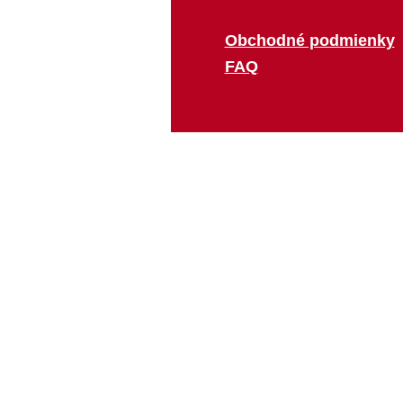
Obchodné podmienky
FAQ
MENU
Nákupný košík
O nás
Značky
Fred
Monkey Business
Invotis
Koziol
NPW
PT,