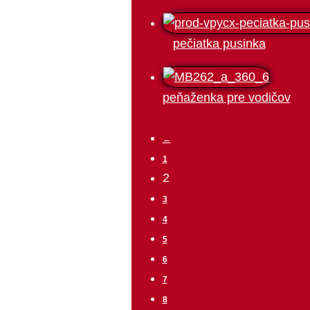
pečiatka pusinka
peňaženka pre vodičov
←
1
2
3
4
5
6
7
8