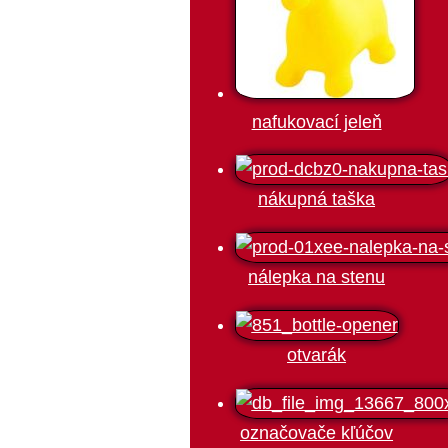
nafukovací jeleň
nákupná taška
nálepka na stenu
otvarák
označovače kľúčov